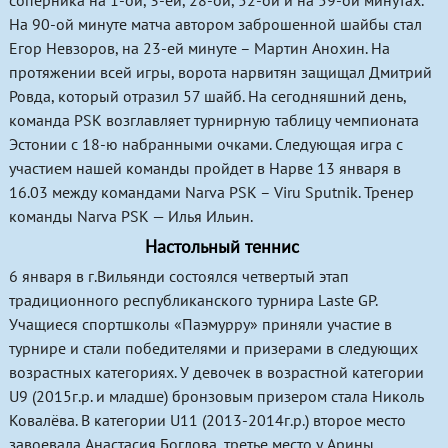
соперника на 1-ой, 3-ей, 28-ой, 52-ой и на 59-ой минутах.
На 90-ой минуте матча автором заброшенной шайбы стал
Пулевая стрельба
Егор Невзоров, на 23-ей минуте – Мартин Анохин. На
протяжении всей игры, ворота нарвитян защищал Дмитрий
Фигурное катание
Ровда, который отразил 57 шайб. На сегодняшний день,
Хоккей с шайбой
команда PSK возглавляет турнирную таблицу чемпионата
Эстонии с 18-ю набранными очками. Следующая игра с
Художественная гимнастика
участием нашей команды пройдет в Нарве 13 января в
16.03 между командами Narva PSK – Viru Sputnik. Тренер
команды Narva PSK — Илья Ильин.
Настольный теннис
6 января в г.Вильянди состоялся четвертый этап
традиционного республиканского турнира Laste GP.
Учащиеся спортшколы «Паэмурру» приняли участие в
турнире и стали победителями и призерами в следующих
возрастных категориях. У девочек в возрастной категории
U9 (2015г.р. и младше) бронзовым призером стала Николь
Ковалёва. В категории U11 (2013-2014г.р.) второе место
завоевала Анастасия Боглова, третье место у Арины