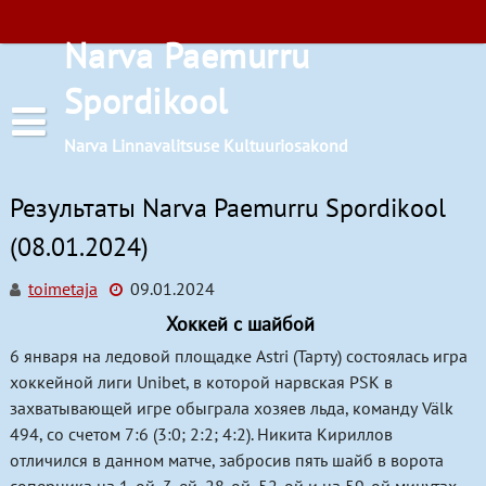
Перейти
к
Narva Paemurru
содержимому
Spordikool
Narva Linnavalitsuse Kultuuriosakond
Результаты Narva Paemurru Spordikool
(08.01.2024)
toimetaja
09.01.2024
Расписания занятий
Хоккей с шайбой
Баскетбол
6 января на ледовой площадке Astri (Тарту) состоялась игра
хоккейной лиги Unibet, в которой нарвская PSK в
Бокс
захватывающей игре обыграла хозяев льда, команду Välk
494, со счетом 7:6 (3:0; 2:2; 4:2). Никита Кириллов
Лёгкая атлетика
Местоположение
отличился в данном матче, забросив пять шайб в ворота
Настольный теннис