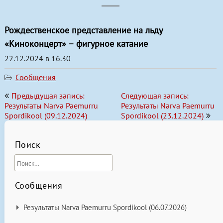
Пулевая стрельба
Рождественское представление на льду
Фигурное катание
«Киноконцерт» – фигурное катание
Хоккей с шайбой
22.12.2024 в 16.30
Художественная гимнастика
Сообщения
Навигация
Предыдущая запись:
Следующая запись:
по
Результаты Narva Paemurru
Результаты Narva Paemurru
Spordikool (09.12.2024)
Spordikool (23.12.2024)
записям
Поиск
Сообщения
Результаты Narva Paemurru Spordikool (06.07.2026)