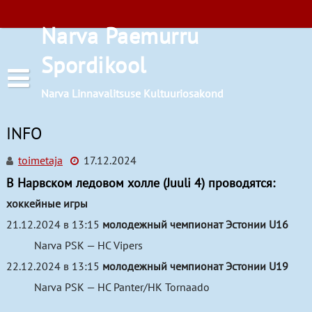
Перейти
к
Narva Paemurru
содержимому
Spordikool
Narva Linnavalitsuse Kultuuriosakond
INFO
toimetaja
17.12.2024
В Нарвском ледовом холле (Juuli 4) проводятся:
Расписания занятий
хоккейные игры
21.12.2024 в 13:15
молодежный чемпионат Эстонии U16
Баскетбол
Narva PSK — HC Vipers
Бокс
22.12.2024 в 13:15
молодежный чемпионат Эстонии U19
Лёгкая атлетика
Narva PSK — HC Panter/HK Tornaado
Местоположение
Настольный теннис