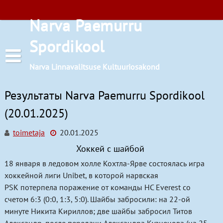
Перейти
к
Narva Paemurru
содержимому
Spordikool
Narva Linnavalitsuse Kultuuriosakond
Результаты Narva Paemurru Spordikool
(20.01.2025)
toimetaja
20.01.2025
Расписания занятий
Хоккей с шайбой
Баскетбол
18 января в ледовом холле Кохтла-Ярве состоялась игра
хоккейной лиги Unibet, в которой нарвская
Бокс
PSK потерпела поражение от команды HC Everest со
счетом 6:3 (0:0, 1:3, 5:0). Шайбы забросили: на 22-ой
Лёгкая атлетика
Местоположение
минуте Никита Кириллов; две шайбы забросил Титов
Настольный теннис