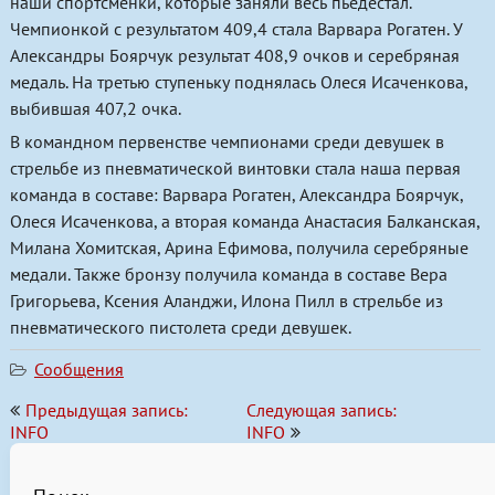
наши спортсменки, которые заняли весь пьедестал.
Чемпионкой с результатом 409,4 стала Варвара Рогатен. У
Александры Боярчук результат 408,9 очков и серебряная
медаль. На третью ступеньку поднялась Олеся Исаченкова,
выбившая 407,2 очка.
В командном первенстве чемпионами среди девушек в
стрельбе из пневматической винтовки стала наша первая
команда в составе: Варвара Рогатен, Александра Боярчук,
Олеся Исаченкова, а вторая команда Анастасия Балканская,
Милана Хомитская, Арина Ефимова, получила серебряные
медали. Также бронзу получила команда в составе Вера
Григорьева, Ксения Аланджи, Илона Пилл в стрельбе из
пневматического пистолета среди девушек.
Сообщения
Навигация
Предыдущая запись:
Следующая запись:
по
INFO
INFO
записям