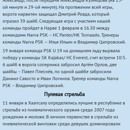
Александр, после передачи Александра Кузнецова (на 25-
ой минуте и 29-ой минуте). На протяжении всей игры,
Пулевая стрельба
ворота нарвитян защищал Дмитрий Ровда, который
отразил 39 шайб. Следующая игра с участием нашей
Фигурное катание
команды пройдет в Нарве 1 февраля в 16.30 между
Хоккей с шайбой
командами Narva PSK – HC Panter/HK Tornaado. Тренеры
команды Narva PSK — Илья Ильин и Владимир Ципровский.
Художественная гимнастика
19 января команда PSK U 19 на домашнем льду вырвала
победу у команды SK Kajakas/ HC Everest, счет встречи 10:5.
6 шайб в ворота соперника забросил Артём Орлов, две
шайбы – Павел Плеснёв, по одной шайбе забросили
Даниил Савосто и Иван Логинов. Тренер команды Narva
PSK – Владимир Ципровский.
Пулевая стрельба
11 января в Хаапсалу определялись лучшие в республике в
стрельбе из пневматического оружия среди 2007 года
рождения и моложе. В личном первенстве в стрельбе из
пневматической винтовки среди девушек доминировали