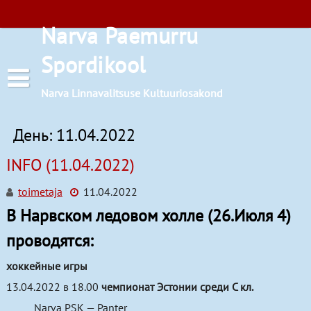
Перейти
к
Narva Paemurru
содержимому
Spordikool
Narva Linnavalitsuse Kultuuriosakond
День:
11.04.2022
INFO (11.04.2022)
toimetaja
11.04.2022
Расписания занятий
В Нарвском ледовом холле (26.Июля 4)
Баскетбол
проводятся:
Бокс
хоккейные игры
Лёгкая атлетика
13.04.2022 в 18.00
чемпионат Эстонии среди C кл.
Местоположение
Narva PSK — Panter
Настольный теннис