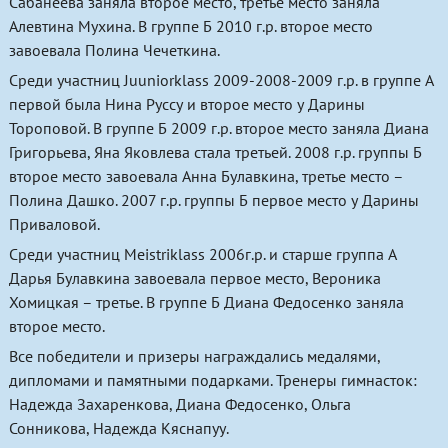
Сабанеева заняла второе место, третье место заняла
Алевтина Мухина. В группе Б 2010 г.р. второе место
завоевала Полина Чечеткина.
Среди участниц Juuniorklass 2009-2008-2009 г.р. в группе А
первой была Нина Руссу и второе место у Дарины
Тороповой. В группе Б 2009 г.р. второе место заняла Диана
Григорьева, Яна Яковлева стала третьей. 2008 г.р. группы Б
второе место завоевала Анна Булавкина, третье место –
Полина Дашко. 2007 г.р. группы Б первое место у Дарины
Приваловой.
Среди участниц Meistriklass 2006г.р. и старше группа А
Дарья Булавкина завоевала первое место, Вероника
Хомицкая – третье. В группе Б Диана Федосенко заняла
второе место.
Все победители и призеры награждались медалями,
дипломами и памятными подарками. Тренеры гимнасток:
Надежда Захаренкова, Диана Федосенко, Ольга
Сонникова, Надежда Кяснапуу.