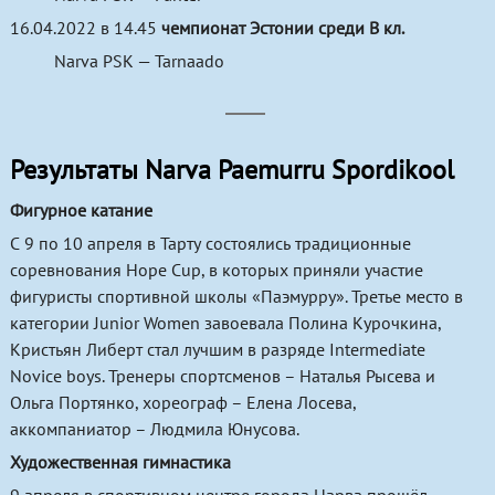
16.04.2022 в 14.45
чемпионат Эстонии среди В кл.
Пулевая стрельба
Narva PSK — Tarnaado
Фигурное катание
Хоккей с шайбой
Результаты Narva Paemurru Spordikool
Художественная гимнастика
Фигурное катание
С 9 по 10 апреля в Тарту состоялись традиционные
соревнования Hope Cup, в которых приняли участие
фигуристы спортивной школы «Паэмурру». Третье место в
категории Junior Women завоевала Полина Курочкина,
Кристьян Либерт стал лучшим в разряде Intermediate
Novice boys. Тренеры спортсменов – Наталья Рысева и
Ольга Портянко, хореограф – Елена Лосева,
аккомпаниатор – Людмила Юнусова.
Художественная гимнастика