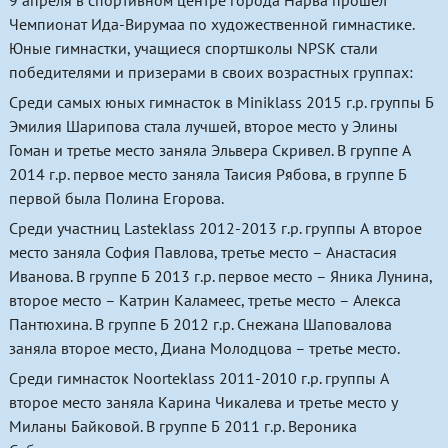
9 апреля в спортивном центре города Нарва прошёл
Чемпионат Ида-Вирумаа по художественной гимнастике.
Юные гимнастки, учащиеся спортшколы NPSK стали
победителями и призерами в своих возрастных группах:
Среди самых юных гимнасток в Miniklass 2015 г.р. группы Б
Эмилия Шарипова стала лучшей, второе место у Элины
Гоман и третье место заняла Эльвера Скривел. В группе А
2014 г.р. первое место заняла Таисия Рябова, в группе Б
первой была Полина Егорова.
Среди участниц Lasteklass 2012-2013 г.р. группы А второе
место заняла София Павлова, третье место – Анастасия
Иванова. В группе Б 2013 г.р. первое место – Яника Лунина,
второе место – Катрин Каламеес, третье место – Алекса
Пантюхина. В группе Б 2012 г.р. Снежана Шаповалова
заняла второе место, Диана Молодцова – третье место.
Среди гимнасток Noorteklass 2011-2010 г.р. группы А
второе место заняла Карина Чикалева и третье место у
Миланы Байковой. В группе Б 2011 г.р. Вероника