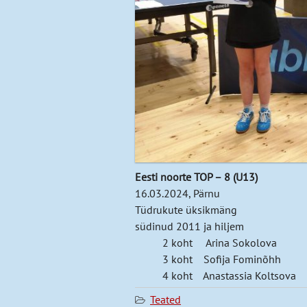
Eesti noorte TOP – 8 (U13)
16.03.2024, Pärnu
Tüdrukute üksikmäng
südinud 2011 ja hiljem
2 koht Arina Sokolova
3 koht Sofija Fominõhh
4 koht Anastassia Koltsova
Teated