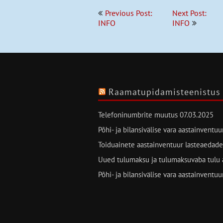
Navigeerimine
Previous Post:
Next Post:
INFO
INFO
Raamatupidamisteenistus
Telefoninumbrite muutus
07.03.2025
Põhi- ja bilansivälise vara aastainventu
Toiduainete aastainventuur lasteaedade
Uued tulumaksu ja tulumaksuvaba tulu 
Põhi- ja bilansivälise vara aastainventu