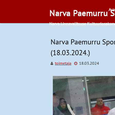
Skip
to
Ava
Narva Paemurru S
content
Narva Linnavalitsuse Kultuuriosakon
Narva Paemurru Spor
(18.03.2024.)
toimetaja
18.03.2024