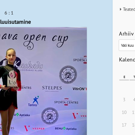
Teate
 6 : 1
Iluuisutamine
Arhiiv
Arhiiv
Kalen
E
3
10
1
17
1