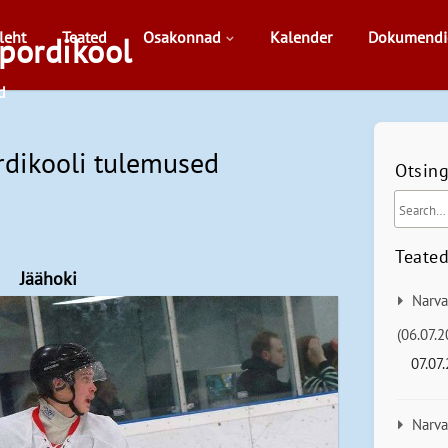
leht
Teated
Osakonnad
Kalender
Dokumendi
pordikool
d
dikooli tulemused
Otsin
Teate
Jäähoki
Narva
(06.07.2
07.07
Narva