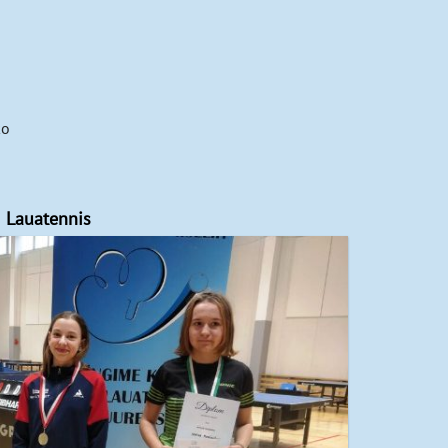
ko
Lauatennis