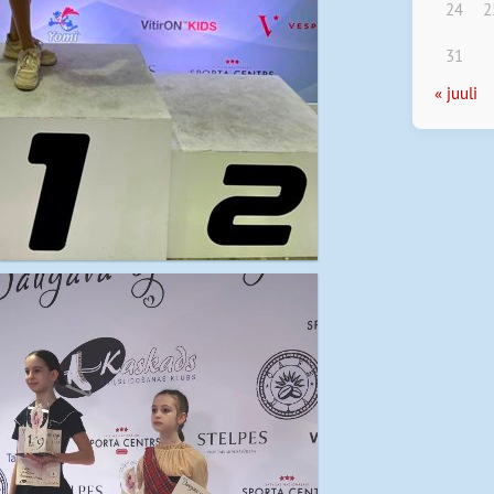
24
2
31
« juuli