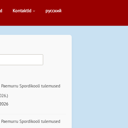
d
Kontaktid
русский
g
d
 Paemurru Spordikooli tulemused
026.)
.2026
 Paemurru Spordikooli tulemused