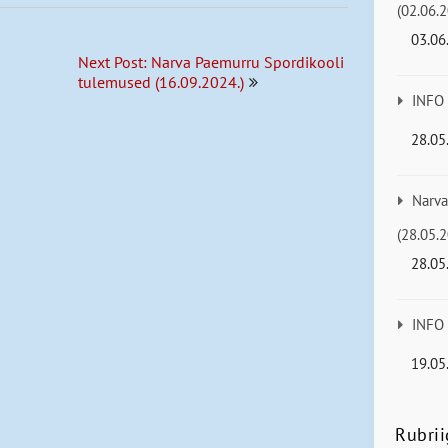
(02.06.2
03.06
Next Post: Narva Paemurru Spordikooli
tulemused (16.09.2024.)
INFO
28.05
Narva
(28.05.2
28.05
INFO
19.05
Rubrii