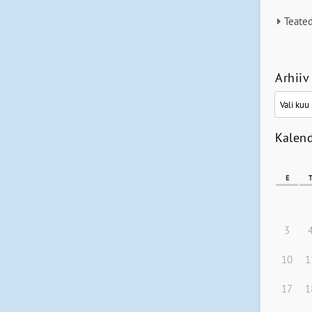
Teate
Arhiiv
Arhiiv
Kalen
E
3
10
1
17
1