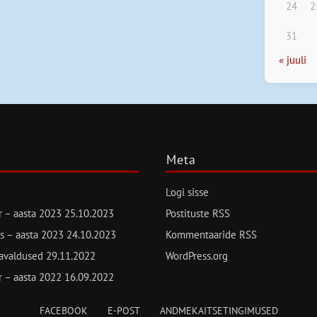
24
2
31
« juuli
Meta
Logi sisse
ur – aasta 2023
25.10.2023
Postituste RSS
s – aasta 2023
24.10.2023
Kommentaaride RSS
avaldused
29.11.2022
WordPress.org
ur – aasta 2022
16.09.2022
FACEBOOK
E-POST
ANDMEKAITSETINGIMUSED