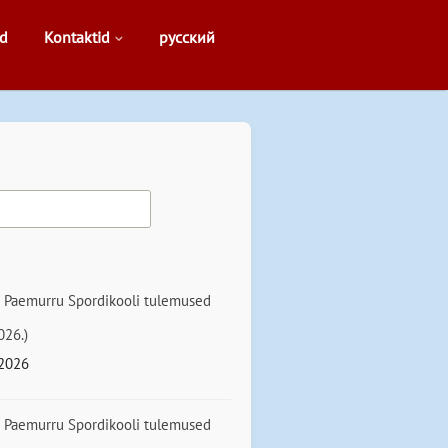
d
Kontaktid
русский
g
d
 Paemurru Spordikooli tulemused
026.)
.2026
 Paemurru Spordikooli tulemused