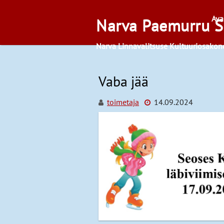
Skip
to
Ava
Narva Paemurru S
content
Narva Linnavalitsuse Kultuuriosakon
Vaba jää
toimetaja
14.09.2024