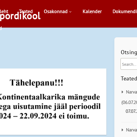
leht
Teated
Osakonnad
Kalender
Dokumendi
pordikool
d
Otsin
Teate
Narva
(06.07.2
07.07
Narva